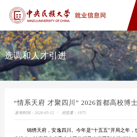
选调和人才引进
“情系天府 才聚四川” 2026首都高校
发布时间：2026-05-12
浏览量：
1975
锦绣天府，安逸四川。今年是
“
十五五
”
开局之年，