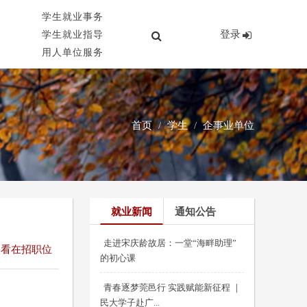
学生就业事务
登录
学生就业指导
用人单位服务
首页
学生
企事业单位
就业新闻
通知公告
走进宋庆龄故居：一堂“海畔助理”
查看在招职位
的初心课
青春逐梦莞邑行 实践赋能新征程 ｜
民大学子赴广...