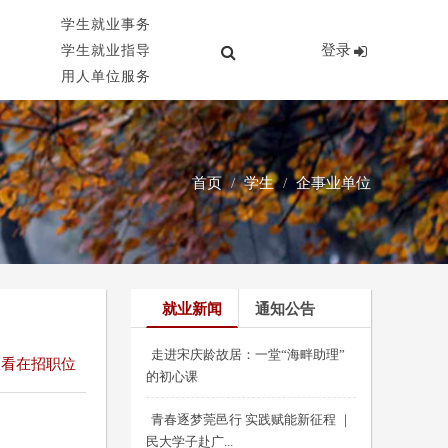
学生就业事务
登录
学生就业指导
用人单位服务
首页
学生
企事业单位
就业新闻
通知公告
走进宋庆龄故居：一堂“海畔助理”
查看在招职位
的初心课
青春逐梦莞邑行 实践赋能新征程 ｜
民大学子赴广...