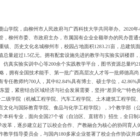
鹿山学院，由柳州市人民政府与广西科技大学共同举办。2020年
管，柳州市委、市政府主办，市属国有企业全额举办的民办普通
镇、历史文化名城柳州市，校园占地面积1283.21亩，总建筑面积4
值总量超过1.5亿元。拥有配套设施先进的教学与实验实训楼群
真实验实训中心等200余个实践教学平台，图书资源总量约213
战略，拥有全国技术能手、第一批广西高层次人才等一批师德高尚
教师约700人，其中82.84%具有博士、硕士学位，42.86%
东盟，紧密结合区域经济与社会发展需要，坚持“差异化”“特色化
个二级学院（机械工程学院、汽车工程学院、土木建筑工程学院
言文化与国际教育学院、食品与化学工程学院），3个教学部（
个本科专业，面向全国27个省（自治区、直辖市）招生，全日制
育教学改革，逐步建立起了以校企合作、产教融合为核心的协同育人
作教学指导委员会，与国内180多家企业签署了校企合作协议并