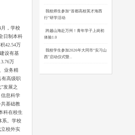
我校师生参加“首都高校英才海西
行”研学活动
4月，学校
跨越山海赴万州！青年学子上岗初
全日制本科
体验1.0
2.54万
我校学生参加2026年大同市“实习山
，建设有基
西”启动仪式暨...
.76万
、业务精
具有高级职
”发展之
、信息科学
公共基础教
本科在校生
体系。学校
成立校外实