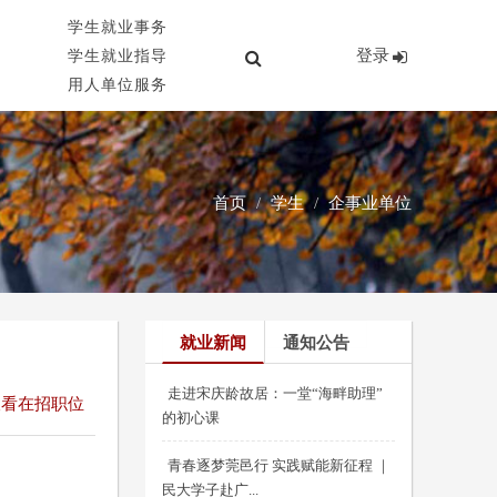
学生就业事务
登录
学生就业指导
用人单位服务
首页
学生
企事业单位
就业新闻
通知公告
走进宋庆龄故居：一堂“海畔助理”
查看在招职位
的初心课
青春逐梦莞邑行 实践赋能新征程 ｜
民大学子赴广...