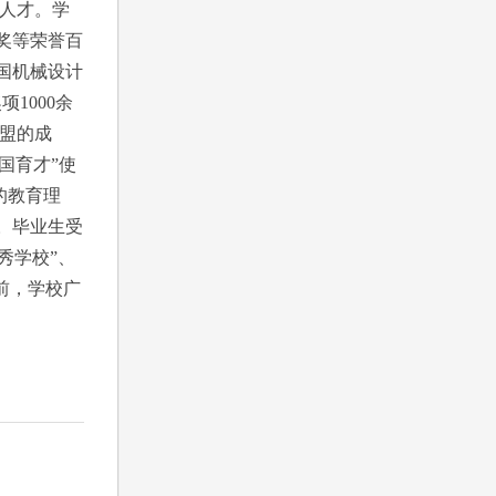
人才。学
奖等荣誉百
国机械设计
1000余
盟的成
国育才”使
的教育理
。毕业生受
秀学校”、
前，学校广