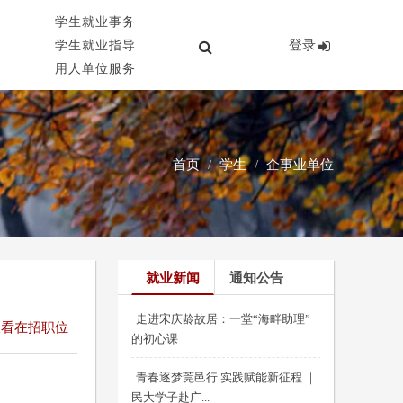
学生就业事务
登录
学生就业指导
用人单位服务
首页
学生
企事业单位
就业新闻
通知公告
走进宋庆龄故居：一堂“海畔助理”
查看在招职位
的初心课
青春逐梦莞邑行 实践赋能新征程 ｜
民大学子赴广...